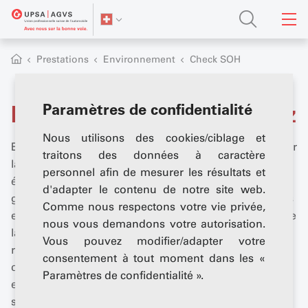
Prestations
Environnement
Check SOH
Paramètres de confidentialité
Inscrivez-vous et participez
Nous utilisons des cookies/ciblage et
En effectuant le check SOH, vous contribuez à renforcer
traitons des données à caractère
la transparence et la confiance dans la mobilité
personnel afin de mesurer les résultats et
électrique. Vous agissez ainsi dans l'intérêt de votre
d'adapter le contenu de notre site web.
garage, car vous offrez une valeur ajoutée à vos clients
Comme nous respectons votre vie privée,
en leur montrant et en leur expliquant l'état de santé de
nous vous demandons votre autorisation.
la batterie de traction. Cela contribue à renforcer la
Vous pouvez modifier/adapter votre
relation de confiance entre vous et vos clients et donc
consentement à tout moment dans les «
directement à approfondir la relation client. En outre,
Paramètres de confidentialité ».
en utilisant l'outil web SOHC, vous aidez l'ensemble du
secteur à approfondir ses connaissances sur le