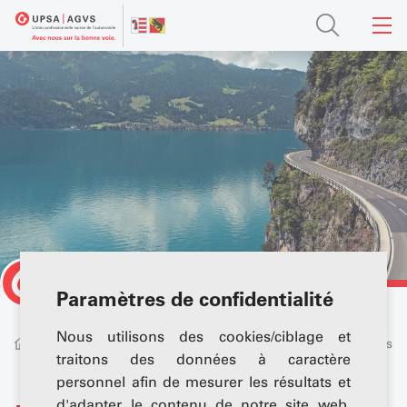
Paramètres de confidentialité
Nous utilisons des cookies/ciblage et
À propos de nous
Portrait
Vision, stratégie, valeurs
traitons des données à caractère
personnel afin de mesurer les résultats et
d'adapter le contenu de notre site web.