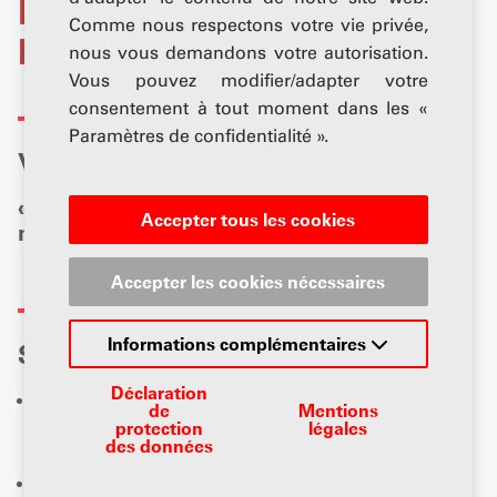
La vision, la stratégie et
Comme nous respectons votre vie privée,
les valeurs de l'UPSA
nous vous demandons votre autorisation.
Vous pouvez modifier/adapter votre
consentement à tout moment dans les «
Paramètres de confidentialité ».
Vision
«Nous façonnons ensemble l'avenir de la
Accepter tous les cookies
mobilité en Suisse.»
Accepter les cookies nécessaires
Informations complémentaires
Stratégie
Déclaration
En tant que prestataire de services de premier plan,
de
Mentions
protection
légales
nous fixons des références en matière de mobilité,
des données
d’innovation et de progrès technologique.
Nous encourageons la formation et la formation