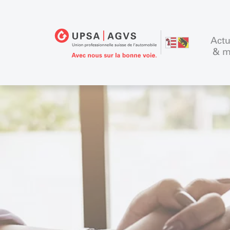
Actu
& m