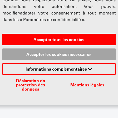
 questions
demandons votre autorisation. Vous pouvez
modifier/adapter votre consentement à tout moment
dans les « Paramètres de confidentialité ».
 vos collaborateurs, vos clients ou votre importateur ? Le 
Accepter tous les cookies
maines juridiques pertinents pour le secteur automobile !
Accepter les cookies nécessaires
éficier de conseils juridiques gratuits auprès du service j
Informations complémentaires
Déclaration de
r au secrétariat de l'UP
protection des
Mentions légales
données