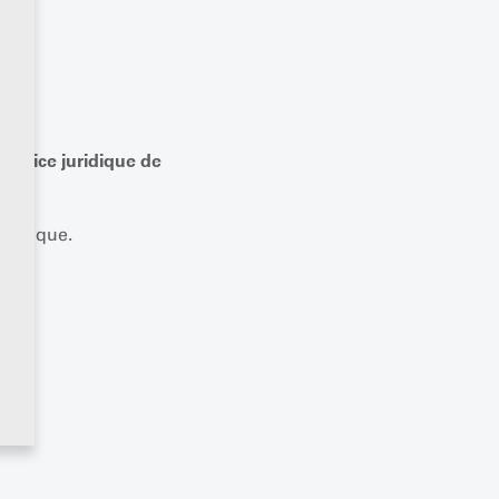
service juridique de
uridique.
SA