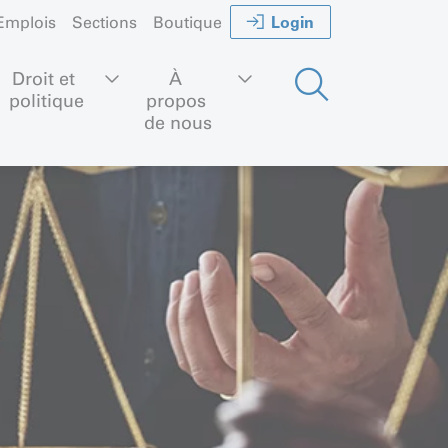
Login
Emplois
Sections
Boutique
Droit et 
À 
politique
propos 
de nous