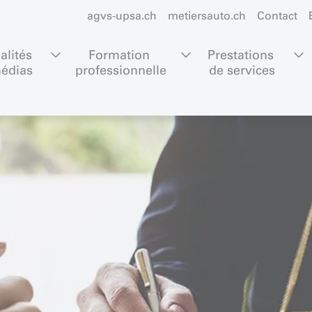
agvs-upsa.ch
metiersauto.ch
Contact
alités 
Formation 
Prestations 
édias
professionnelle
de services