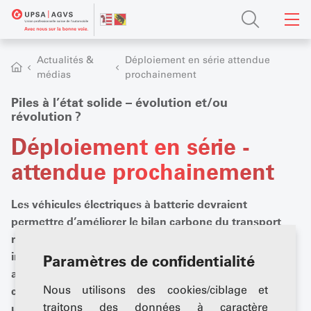
Actualités &
Déploiement en série ­attendue
médias
prochainement
Piles à l’état solide – évolution et/ou
révolution ?
Déploiement en série ­
attendue prochainement
Les véhicules électriques à batterie devraient
permettre d’améliorer le bilan carbone du transport
routier. ­Actuellement, les chiffres de vente sont
inférieurs aux attentes des importateurs. Une
Paramètres de confidentialité
autonomie nettement plus grande et des temps de
Nous utilisons des cookies/ciblage et
charge drastiquement plus rapides pourraient donner
traitons des données à caractère
un nouvel élan à l’e-mobilité grâce aux batteries à