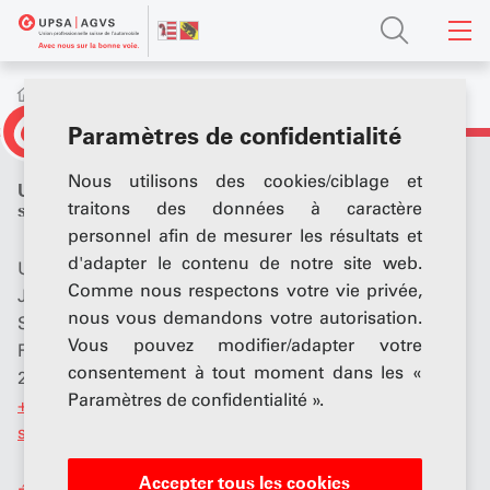
Formation professionnelle
Formation initiale
Paramètres de confidentialité
Nous utilisons des cookies/ciblage et
Union professionnelle
traitons des données à caractère
suisse de l’automobile (UPSA)
personnel afin de mesurer les résultats et
d'adapter le contenu de notre site web.
UPSA / AGVS
Comme nous respectons votre vie privée,
Jura et Jura bernois
nous vous demandons votre autorisation.
Secrétariat
Vous pouvez modifier/adapter votre
Rue du Cornat 4
consentement à tout moment dans les «
2853 Courfaivre
Paramètres de confidentialité ».
+41 (0)32 426 55 09
secretariat
@
upsa-ju.ch
Accepter tous les cookies