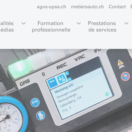
agvs-upsa.ch
metiersauto.ch
Contact
alités 
Formation 
Prestations 
édias
professionnelle
de services