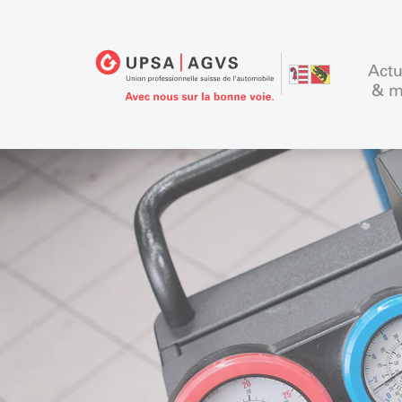
Actu
& m