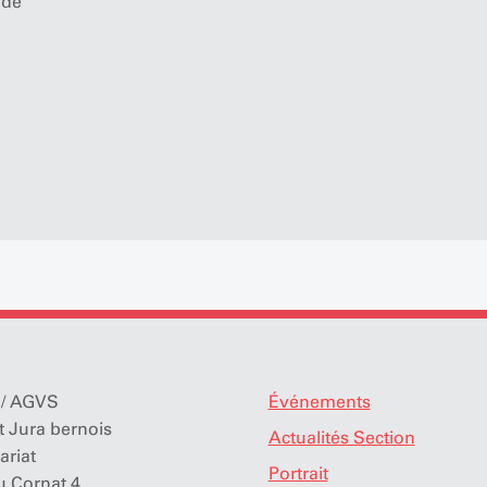
nde
/ AGVS
Événements
t Jura bernois
Actualités Section
ariat
Portrait
u Cornat 4