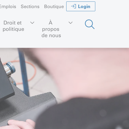
Login
Emplois
Sections
Boutique
Droit et 
À 
politique
propos 
de nous